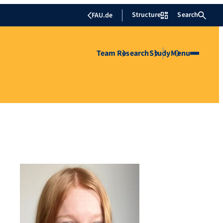
Structure
Search
FAU.de
Team
Research
Study
Menu